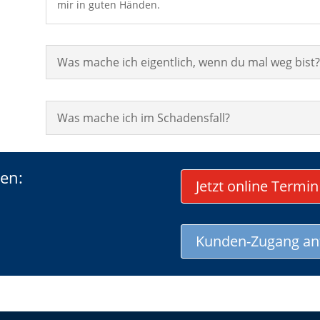
mir in guten Händen.
Was mache ich eigentlich, wenn du mal weg bist?
Was mache ich im Schadensfall?
den:
Jetzt online Termin
Kunden-Zugang an