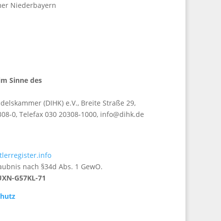
mer Niederbayern
im Sinne des
elskammer (DIHK) e.V., Breite Straße 29,
308-0, Telefax 030 20308-1000, info@dihk.de
lerregister.info
aubnis nach §34d Abs. 1 GewO.
UXN-G57KL-71
hutz