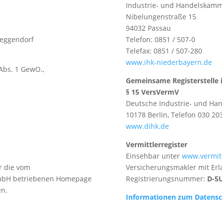
Industrie- und Handelskam
Nibelungenstraße 15
94032 Passau
Deggendorf
Telefon: 0851 / 507-0
Telefax: 0851 / 507-280
www.ihk-niederbayern.de
Abs. 1 GewO.,
Gemeinsame Registerstelle 
§ 15 VersVermV
Deutsche Industrie- und Hand
10178 Berlin, Telefon 030 20
www.dihk.de
Vermittlerregister
Einsehbar unter
www.vermitt
r die vom
Versicherungsmakler mit Erl
 GmbH betriebenen Homepage
Registrierungsnummer:
D-5
en.
Informationen zum Datensc