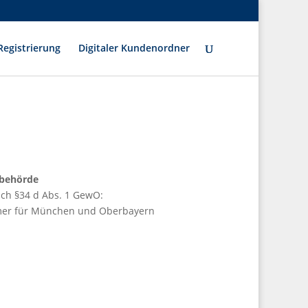
egistrierung
Digitaler Kundenordner
sbehörde
ach §34 d Abs. 1 GewO:
mer für München und Oberbayern